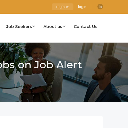
register
login
Job Seekers
About us
Contact Us
obs on Job Alert