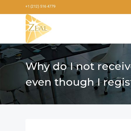
+1 (212) 516 4779
Why do I not receiv
even though I regi