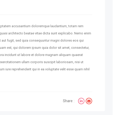
voluptatem accusantium doloremque laudantium, totam rem
t quasi architecto beatae vitae dicta sunt explicabo. Nemo enim
t aut fugit, sed quia consequuntur magni dolores eos qui
uam est, qui dolorem ipsum quia dolor sit amet, consectetur,
ora incidunt ut labore et dolore magnam aliquam quaerat
ercitationem ullam corporis suscipit laboriosam, nisi ut
 iure reprehenderit qui in ea voluptate velit esse quam nihil
Share :