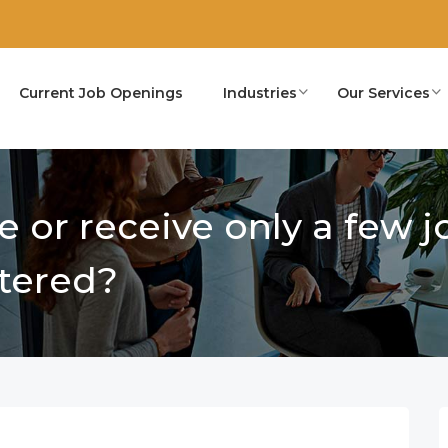
Current Job Openings
Industries
Our Services
e or receive only a few j
stered?